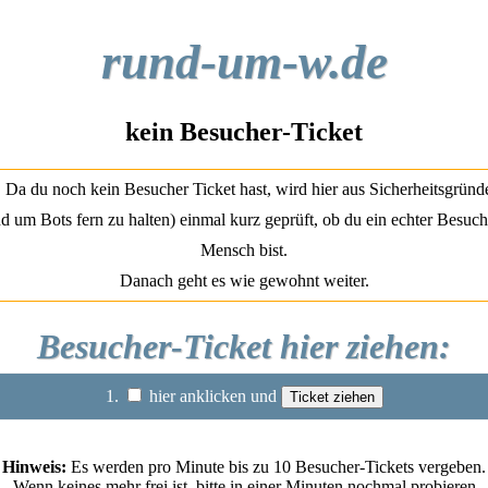
rund-um-w.de
kein Besucher-Ticket
Da du noch kein Besucher Ticket hast, wird hier aus Sicherheitsgründ
d um Bots fern zu halten) einmal kurz geprüft, ob du ein echter Besuch
Mensch bist.
Danach geht es wie gewohnt weiter.
Besucher-Ticket hier ziehen:
1.
hier anklicken und
Hinweis:
Es werden pro Minute bis zu 10 Besucher-Tickets vergeben.
Wenn keines mehr frei ist, bitte in einer Minuten nochmal probieren